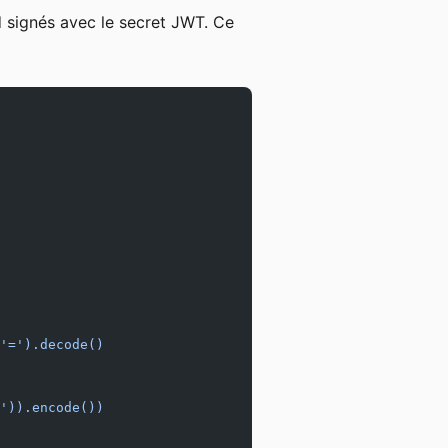
signés avec le secret JWT. Ce
'=').decode()
')).encode())