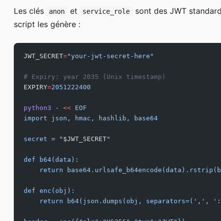
Les clés
et
sont des JWT standard 
anon
service_role
script les génère :
JWT_SECRET
=
"your-jwt-secret-here"
# Expiry: year 2035 (Unix timestamp)
EXPIRY
=
2051222400
python3
 -
 <<
 EOF
import json, hmac, hashlib, base64
secret = "
$JWT_SECRET
"
def b64(data):
    return base64.urlsafe_b64encode(data).rstrip(b
def enc(obj):
    return b64(json.dumps(obj, separators=(',', ':