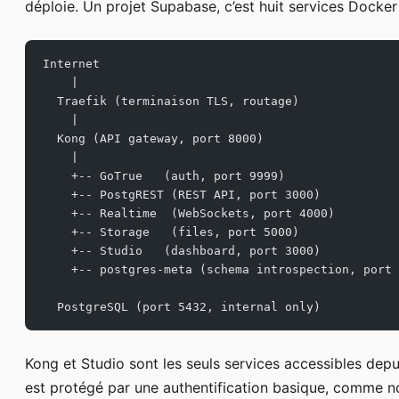
déploie. Un projet Supabase, c’est huit services Docker 
Internet
    |
  Traefik (terminaison TLS, routage)
    |
  Kong (API gateway, port 8000)
    |
    +-- GoTrue   (auth, port 9999)
    +-- PostgREST (REST API, port 3000)
    +-- Realtime  (WebSockets, port 4000)
    +-- Storage   (files, port 5000)
    +-- Studio   (dashboard, port 3000)
    +-- postgres-meta (schema introspection, port 
  PostgreSQL (port 5432, internal only)
Kong et Studio sont les seuls services accessibles depui
est protégé par une authentification basique, comme n