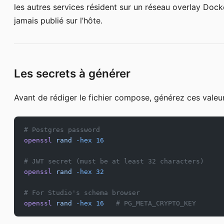
les autres services résident sur un réseau overlay Dock
jamais publié sur l’hôte.
Les secrets à générer
Avant de rédiger le fichier compose, générez ces valeur
# Postgres password
openssl
 rand
 -hex
 16
# JWT secret (must be at least 32 characters)
openssl
 rand
 -hex
 32
# For Studio's schema browser
openssl
 rand
 -hex
 16
   # PG_META_CRYPTO_KEY