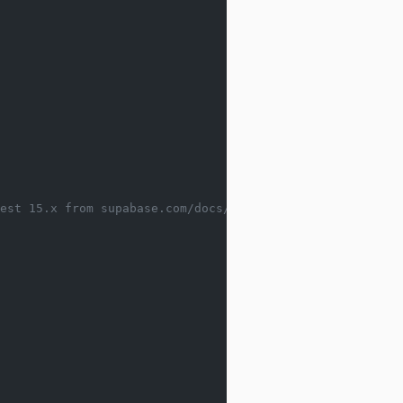
est 15.x from supabase.com/docs/guides/self-hosting