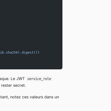
ib.sha256).digest())
isque. Le JWT
service_role
 rester secret.
nstant, notez ces valeurs dans un