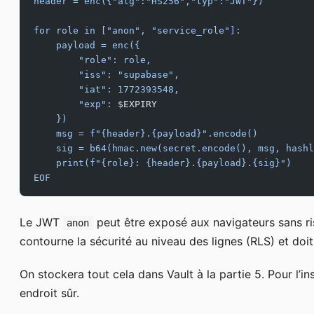
header = enc({"alg":"HS256","typ":"JWT"})
for role in ["anon", "service_role"]:
    payload = enc({
        "role": role,
        "iss": "supabase",
        "iat": 1772393548,
        "exp": 
$EXPIRY
    })
    msg = f"{header}.{payload}".encode()
    sig = b64(hmac.new(secret.encode(), msg, hashl
    print(f"{role}: {header}.{payload}.{sig}")
EOF
Le JWT
peut être exposé aux navigateurs sans r
anon
contourne la sécurité au niveau des lignes (RLS) et doit
On stockera tout cela dans Vault à la partie 5. Pour l’i
endroit sûr.