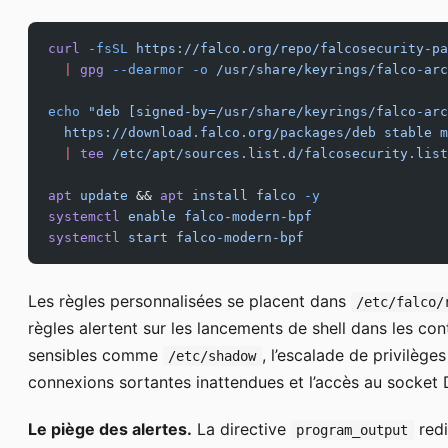
curl
 -fsSL
 https://falco.org/repo/falcosecurity-pa
  |
 gpg
 --dearmor
 -o
 /usr/share/keyrings/falco-arc
echo
 "deb [signed-by=/usr/share/keyrings/falco-arc
  https://download.falco.org/packages/deb stable m
  |
 tee
 /etc/apt/sources.list.d/falcosecurity.list
apt
 update
 && 
apt
 install
 falco
 -y
systemctl
 enable
 falco-modern-bpf
systemctl
 start
 falco-modern-bpf
Les règles personnalisées se placent dans
/etc/falco/
règles alertent sur les lancements de shell dans les cont
sensibles comme
, l’escalade de privilèges
/etc/shadow
connexions sortantes inattendues et l’accès au socket
Le piège des alertes.
La directive
redi
program_output