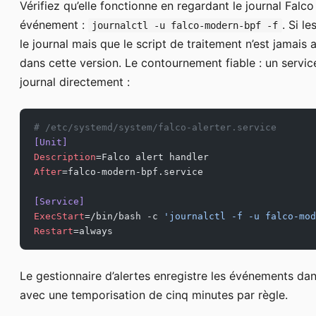
Vérifiez qu’elle fonctionne en regardant le journal Fal
événement :
. Si l
journalctl -u falco-modern-bpf -f
le journal mais que le script de traitement n’est jamais
dans cette version. Le contournement fiable : un servic
journal directement :
# /etc/systemd/system/falco-alerter.service
[Unit]
Description
=Falco alert handler
After
=falco-modern-bpf.service
[Service]
ExecStart
=/bin/bash -c 
'journalctl -f -u falco-mod
Restart
=always
Le gestionnaire d’alertes enregistre les événements da
avec une temporisation de cinq minutes par règle.