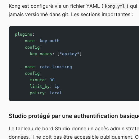
Kong est configuré via un fichier YAML (
) qui
kong.yml
jamais versionné dans git. Les sections importantes :
plugins
:
  - 
name
: 
key-auth
    config
:
      key_names
: [
"apikey"
]
  - 
name
: 
rate-limiting
    config
:
      minute
: 
30
      limit_by
: 
ip
      policy
: 
local
Studio protégé par une authentification basiqu
Le tableau de bord Studio donne un accès administrate
données. Il ne doit pas être accessible publiquement. O