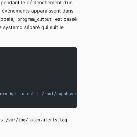
co pendant le déclenchement d’un
es événements apparaissent dans
 appelé,
est cassé
program_output
e systemd séparé qui suit le
ern-bpf -o cat | /root/supabase-vps-cluster/scripts/falc
ns
/var/log/falco-alerts.log