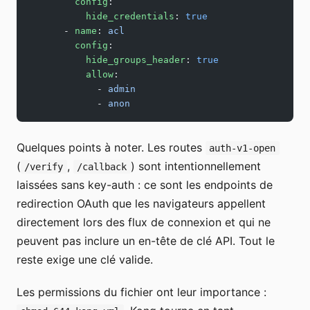
        config
:
          hide_credentials
: 
true
      - 
name
: 
acl
        config
:
          hide_groups_header
: 
true
          allow
:
            - 
admin
            - 
anon
Quelques points à noter. Les routes
auth-v1-open
(
,
) sont intentionnellement
/verify
/callback
laissées sans key-auth : ce sont les endpoints de
redirection OAuth que les navigateurs appellent
directement lors des flux de connexion et qui ne
peuvent pas inclure un en-tête de clé API. Tout le
reste exige une clé valide.
Les permissions du fichier ont leur importance :