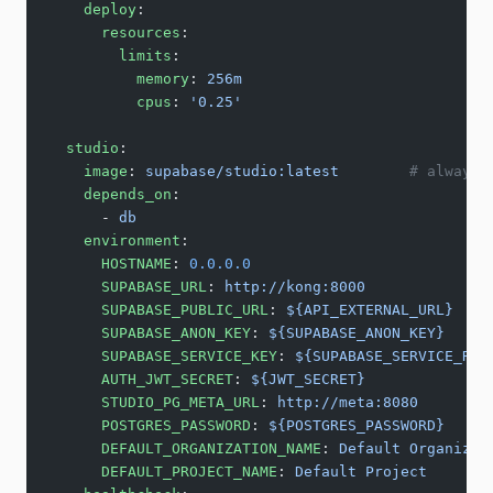
    deploy
:
      resources
:
        limits
:
          memory
: 
256m
          cpus
: 
'0.25'
  studio
:
    image
: 
supabase/studio:latest
        # always 
    depends_on
:
      - 
db
    environment
:
      HOSTNAME
: 
0.0.0.0
      SUPABASE_URL
: 
http://kong:8000
      SUPABASE_PUBLIC_URL
: 
${API_EXTERNAL_URL}
      SUPABASE_ANON_KEY
: 
${SUPABASE_ANON_KEY}
      SUPABASE_SERVICE_KEY
: 
${SUPABASE_SERVICE_ROL
      AUTH_JWT_SECRET
: 
${JWT_SECRET}
      STUDIO_PG_META_URL
: 
http://meta:8080
      POSTGRES_PASSWORD
: 
${POSTGRES_PASSWORD}
      DEFAULT_ORGANIZATION_NAME
: 
Default Organizat
      DEFAULT_PROJECT_NAME
: 
Default Project