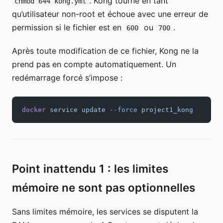
. Kong tourne en tant
chmod 644 kong.yml
qu’utilisateur non-root et échoue avec une erreur de
permission si le fichier est en
ou
.
600
700
Après toute modification de ce fichier, Kong ne la
prend pas en compte automatiquement. Un
redémarrage forcé s’impose :
docker
 service
 update
 --force
 project1_kong
Point inattendu 1 : les limites
mémoire ne sont pas optionnelles
Sans limites mémoire, les services se disputent la