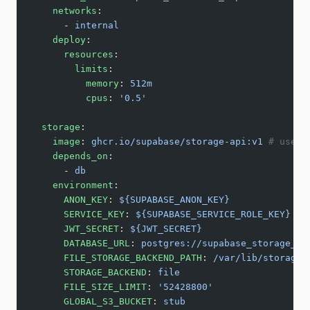
    networks
:
      - 
internal
    deploy
:
      resources
:
        limits
:
          memory
: 
512m
          cpus
: 
'0.5'
  storage
:
    image
: 
ghcr.io/supabase/storage-api:v1
 # use l
    depends_on
:
      - 
db
    environment
:
      ANON_KEY
: 
${SUPABASE_ANON_KEY}
      SERVICE_KEY
: 
${SUPABASE_SERVICE_ROLE_KEY}
      JWT_SECRET
: 
${JWT_SECRET}
      DATABASE_URL
: 
postgres://supabase_storage_ad
      FILE_STORAGE_BACKEND_PATH
: 
/var/lib/storage
      STORAGE_BACKEND
: 
file
      FILE_SIZE_LIMIT
: 
'52428800'
      GLOBAL_S3_BUCKET
: 
stub