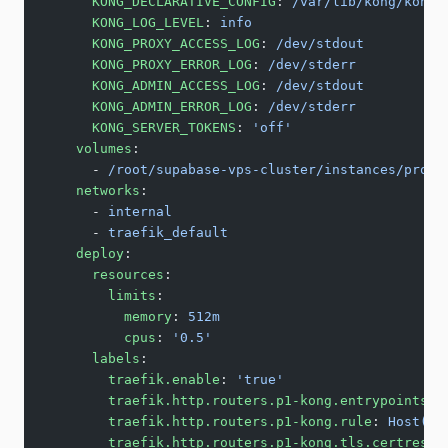
      KONG_DECLARATIVE_CONFIG
: 
/var/lib/kong/kong.
      KONG_LOG_LEVEL
: 
info
      KONG_PROXY_ACCESS_LOG
: 
/dev/stdout
      KONG_PROXY_ERROR_LOG
: 
/dev/stderr
      KONG_ADMIN_ACCESS_LOG
: 
/dev/stdout
      KONG_ADMIN_ERROR_LOG
: 
/dev/stderr
      KONG_SERVER_TOKENS
: 
'off'
    volumes
:
      - 
/root/supabase-vps-cluster/instances/proje
    networks
:
      - 
internal
      - 
traefik_default
    deploy
:
      resources
:
        limits
:
          memory
: 
512m
          cpus
: 
'0.5'
      labels
:
        traefik.enable
: 
'true'
        traefik.http.routers.p1-kong.entrypoints
: 
        traefik.http.routers.p1-kong.rule
: 
Host(`k
        traefik.http.routers.p1-kong.tls.certresol