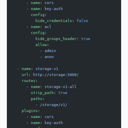
      - 
name
: 
cors
      - 
name
: 
key-auth
        config
:
          hide_credentials
: 
false
      - 
name
: 
acl
        config
:
          hide_groups_header
: 
true
          allow
:
            - 
admin
            - 
anon
  - 
name
: 
storage-v1
    url
: 
http://storage:5000/
    routes
:
      - 
name
: 
storage-v1-all
        strip_path
: 
true
        paths
:
          - 
/storage/v1/
    plugins
:
      - 
name
: 
cors
      - 
name
: 
key-auth