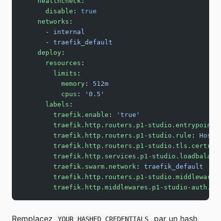
    healthcheck
:
      disable
: 
true
    networks
:
      - 
internal
      - 
traefik_default
    deploy
:
      resources
:
        limits
:
          memory
: 
512m
          cpus
: 
'0.5'
      labels
:
        traefik.enable
: 
'true'
        traefik.http.routers.p1-studio.entrypoints
        traefik.http.routers.p1-studio.rule
: 
Host(
        traefik.http.routers.p1-studio.tls.certres
        traefik.http.services.p1-studio.loadbalanc
        traefik.swarm.network
: 
traefik_default
        traefik.http.routers.p1-studio.middlewares
        traefik.http.middlewares.p1-studio-auth.ba
Remplacez
par un hash
YOUR_HASHED_CREDENTIALS