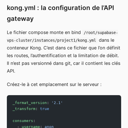
kong.yml : la configuration de l’API
gateway
Le fichier compose monte en bind
/root/supabase-
dans le
vps-cluster/instances/project1/kong.yml
conteneur Kong. C’est dans ce fichier que l’on définit
les routes, l’authentification et la limitation de débit.
Il n’est pas versionné dans git, car il contient les clés
API.
Créez-le à cet emplacement sur le serveur :
_format_version
: 
'2.1'
_transform
: 
true
consumers
:
  - 
username
: 
anon