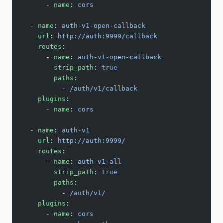
      - 
name
: 
cors
  - 
name
: 
auth-v1-open-callback
    url
: 
http://auth:9999/callback
    routes
:
      - 
name
: 
auth-v1-open-callback
        strip_path
: 
true
        paths
:
          - 
/auth/v1/callback
    plugins
:
      - 
name
: 
cors
  - 
name
: 
auth-v1
    url
: 
http://auth:9999/
    routes
:
      - 
name
: 
auth-v1-all
        strip_path
: 
true
        paths
:
          - 
/auth/v1/
    plugins
:
      - 
name
: 
cors