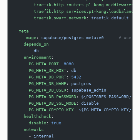
        traefik.http.routers.p1-kong.middlewares
: 
        traefik.http.services.p1-kong.loadbalancer
        traefik.swarm.network
: 
traefik_default
  meta
:
    image
: 
supabase/postgres-meta:v0
      # use la
    depends_on
:
      - 
db
    environment
:
      PG_META_PORT
: 
8080
      PG_META_DB_HOST
: 
db
      PG_META_DB_PORT
: 
5432
      PG_META_DB_NAME
: 
postgres
      PG_META_DB_USER
: 
supabase_admin
      PG_META_DB_PASSWORD
: 
${POSTGRES_PASSWORD}
      PG_META_DB_SSL_MODE
: 
disable
      PG_META_CRYPTO_KEY
: 
${PG_META_CRYPTO_KEY}
    healthcheck
:
      disable
: 
true
    networks
:
      - 
internal