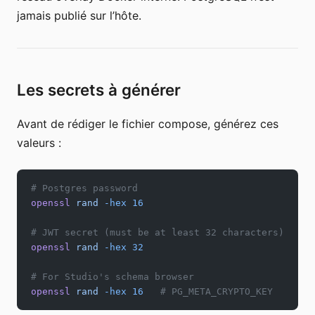
jamais publié sur l’hôte.
Les secrets à générer
Avant de rédiger le fichier compose, générez ces
valeurs :
# Postgres password
openssl
 rand
 -hex
 16
# JWT secret (must be at least 32 characters)
openssl
 rand
 -hex
 32
# For Studio's schema browser
openssl
 rand
 -hex
 16
   # PG_META_CRYPTO_KEY