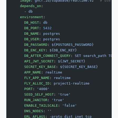
    image
: 
ghcr.io/supabase/realtime:v2
   # use la
    depends_on
:
      - 
db
    environment
:
      DB_HOST
: 
db
      DB_PORT
: 
5432
      DB_NAME
: 
postgres
      DB_USER
: 
postgres
      DB_PASSWORD
: 
${POSTGRES_PASSWORD}
      DB_ENC_KEY
: 
${DB_ENC_KEY}
      DB_AFTER_CONNECT_QUERY
: 
SET search_path TO _
      API_JWT_SECRET
: 
${JWT_SECRET}
      SECRET_KEY_BASE
: 
${SECRET_KEY_BASE}
      APP_NAME
: 
realtime
      FLY_APP_NAME
: 
realtime
      FLY_ALLOC_ID
: 
project1-realtime
      PORT
: 
'4000'
      SEED_SELF_HOST
: 
'true'
      RUN_JANITOR
: 
'true'
      ENABLE_TAILSCALE
: 
'false'
      DNS_NODES
: 
''
      ERL_AFLAGS
: 
-proto_dist inet_tcp