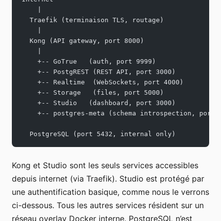
    |
  Traefik (terminaison TLS, routage)
    |
  Kong (API gateway, port 8000)
    |
    +-- GoTrue   (auth, port 9999)
    +-- PostgREST (REST API, port 3000)
    +-- Realtime  (WebSockets, port 4000)
    +-- Storage   (files, port 5000)
    +-- Studio   (dashboard, port 3000)
    +-- postgres-meta (schema introspection, port 
  PostgreSQL (port 5432, internal only)
Kong et Studio sont les seuls services accessibles
depuis internet (via Traefik). Studio est protégé par
une authentification basique, comme nous le verrons
ci-dessous. Tous les autres services résident sur un
réseau overlay Docker interne. PostgreSQL n’est