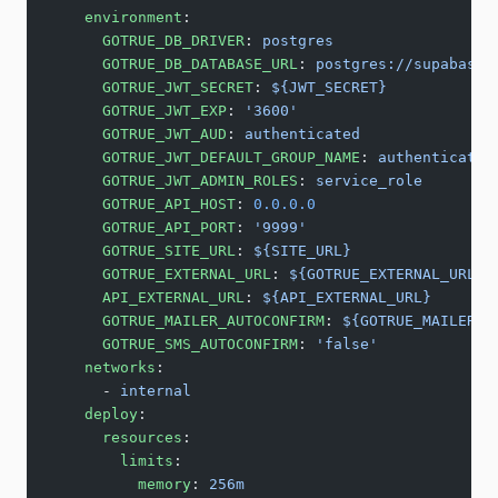
    environment
:
      GOTRUE_DB_DRIVER
: 
postgres
      GOTRUE_DB_DATABASE_URL
: 
postgres://supabase_
      GOTRUE_JWT_SECRET
: 
${JWT_SECRET}
      GOTRUE_JWT_EXP
: 
'3600'
      GOTRUE_JWT_AUD
: 
authenticated
      GOTRUE_JWT_DEFAULT_GROUP_NAME
: 
authenticated
      GOTRUE_JWT_ADMIN_ROLES
: 
service_role
      GOTRUE_API_HOST
: 
0.0.0.0
      GOTRUE_API_PORT
: 
'9999'
      GOTRUE_SITE_URL
: 
${SITE_URL}
      GOTRUE_EXTERNAL_URL
: 
${GOTRUE_EXTERNAL_URL}
      API_EXTERNAL_URL
: 
${API_EXTERNAL_URL}
      GOTRUE_MAILER_AUTOCONFIRM
: 
${GOTRUE_MAILER_A
      GOTRUE_SMS_AUTOCONFIRM
: 
'false'
    networks
:
      - 
internal
    deploy
:
      resources
:
        limits
:
          memory
: 
256m