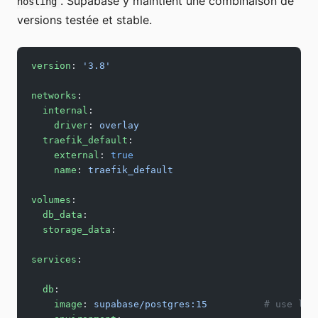
. Supabase y maintient une combinaison de
hosting
versions testée et stable.
version
: 
'3.8'
networks
:
  internal
:
    driver
: 
overlay
  traefik_default
:
    external
: 
true
    name
: 
traefik_default
volumes
:
  db_data
:
  storage_data
:
services
:
  db
:
    image
: 
supabase/postgres:15
          # use lat