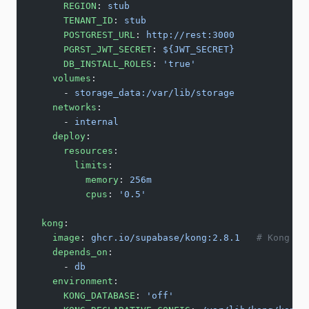
      REGION
: 
stub
      TENANT_ID
: 
stub
      POSTGREST_URL
: 
http://rest:3000
      PGRST_JWT_SECRET
: 
${JWT_SECRET}
      DB_INSTALL_ROLES
: 
'true'
    volumes
:
      - 
storage_data:/var/lib/storage
    networks
:
      - 
internal
    deploy
:
      resources
:
        limits
:
          memory
: 
256m
          cpus
: 
'0.5'
  kong
:
    image
: 
ghcr.io/supabase/kong:2.8.1
   # Kong ve
    depends_on
:
      - 
db
    environment
:
      KONG_DATABASE
: 
'off'