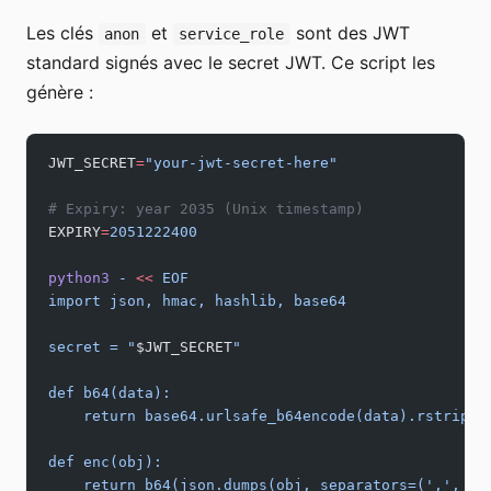
Les clés
et
sont des JWT
anon
service_role
standard signés avec le secret JWT. Ce script les
génère :
JWT_SECRET
=
"your-jwt-secret-here"
# Expiry: year 2035 (Unix timestamp)
EXPIRY
=
2051222400
python3
 -
 <<
 EOF
import json, hmac, hashlib, base64
secret = "
$JWT_SECRET
"
def b64(data):
    return base64.urlsafe_b64encode(data).rstrip(b
def enc(obj):
    return b64(json.dumps(obj, separators=(',', ':