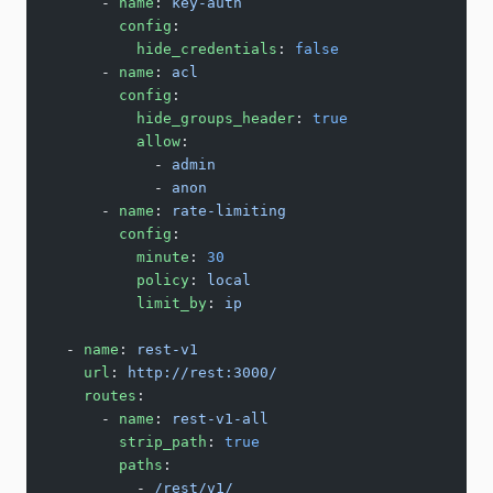
      - 
name
: 
key-auth
        config
:
          hide_credentials
: 
false
      - 
name
: 
acl
        config
:
          hide_groups_header
: 
true
          allow
:
            - 
admin
            - 
anon
      - 
name
: 
rate-limiting
        config
:
          minute
: 
30
          policy
: 
local
          limit_by
: 
ip
  - 
name
: 
rest-v1
    url
: 
http://rest:3000/
    routes
:
      - 
name
: 
rest-v1-all
        strip_path
: 
true
        paths
:
          - 
/rest/v1/