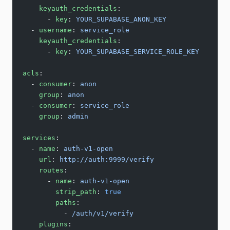
    keyauth_credentials
:
      - 
key
: 
YOUR_SUPABASE_ANON_KEY
  - 
username
: 
service_role
    keyauth_credentials
:
      - 
key
: 
YOUR_SUPABASE_SERVICE_ROLE_KEY
acls
:
  - 
consumer
: 
anon
    group
: 
anon
  - 
consumer
: 
service_role
    group
: 
admin
services
:
  - 
name
: 
auth-v1-open
    url
: 
http://auth:9999/verify
    routes
:
      - 
name
: 
auth-v1-open
        strip_path
: 
true
        paths
:
          - 
/auth/v1/verify
    plugins
: