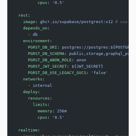
          cpus
: 
'0.5'
  rest
:
    image
: 
ghcr.io/supabase/postgrest:v12
 # use la
    depends_on
:
      - 
db
    environment
:
      PGRST_DB_URI
: 
postgres://postgres:${POSTGRES
      PGRST_DB_SCHEMA
: 
public,storage,graphql_publ
      PGRST_DB_ANON_ROLE
: 
anon
      PGRST_JWT_SECRET
: 
${JWT_SECRET}
      PGRST_DB_USE_LEGACY_GUCS
: 
'false'
    networks
:
      - 
internal
    deploy
:
      resources
:
        limits
:
          memory
: 
256m
          cpus
: 
'0.5'
  realtime
: