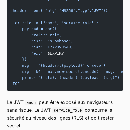
header = enc({"alg":"HS256","typ":"JWT"})
for role in ["anon", "service_role"]:
    payload = enc({
        "role": role,
        "iss": "supabase",
        "iat": 1772393548,
        "exp": 
$EXPIRY
    })
    msg = f"{header}.{payload}".encode()
    sig = b64(hmac.new(secret.encode(), msg, hashl
    print(f"{role}: {header}.{payload}.{sig}")
EOF
Le JWT
peut être exposé aux navigateurs
anon
sans risque. Le JWT
contourne la
service_role
sécurité au niveau des lignes (RLS) et doit rester
secret.