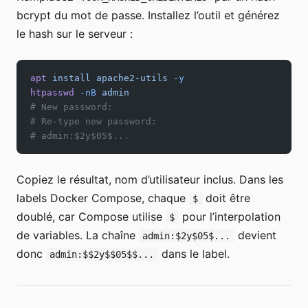
bcrypt du mot de passe. Installez l’outil et générez
le hash sur le serveur :
apt
 install
 apache2-utils
 -y
htpasswd
 -nB
 admin
# New password:
# Re-type new password:
# admin:$2y$05$...
Copiez le résultat, nom d’utilisateur inclus. Dans les
labels Docker Compose, chaque
doit être
$
doublé, car Compose utilise
pour l’interpolation
$
de variables. La chaîne
devient
admin:$2y$05$...
donc
dans le label.
admin:$$2y$$05$$...