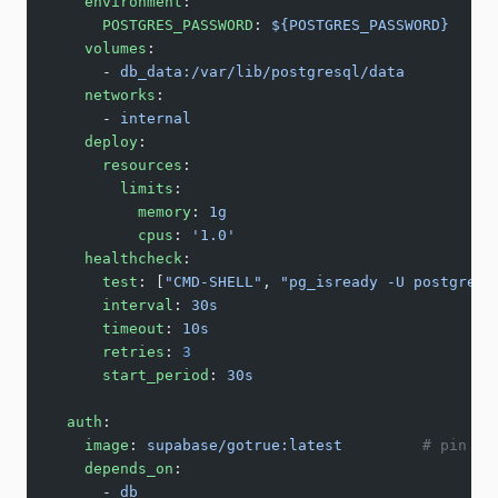
    environment
:
      POSTGRES_PASSWORD
: 
${POSTGRES_PASSWORD}
    volumes
:
      - 
db_data:/var/lib/postgresql/data
    networks
:
      - 
internal
    deploy
:
      resources
:
        limits
:
          memory
: 
1g
          cpus
: 
'1.0'
    healthcheck
:
      test
: [
"CMD-SHELL"
, 
"pg_isready -U postgres"
      interval
: 
30s
      timeout
: 
10s
      retries
: 
3
      start_period
: 
30s
  auth
:
    image
: 
supabase/gotrue:latest
         # pin to
    depends_on
:
      - 
db