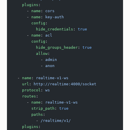
    plugins
:
      - 
name
: 
cors
      - 
name
: 
key-auth
        config
:
          hide_credentials
: 
true
      - 
name
: 
acl
        config
:
          hide_groups_header
: 
true
          allow
:
            - 
admin
            - 
anon
  - 
name
: 
realtime-v1-ws
    url
: 
http://realtime:4000/socket
    protocol
: 
ws
    routes
:
      - 
name
: 
realtime-v1-ws
        strip_path
: 
true
        paths
:
          - 
/realtime/v1/
    plugins
: