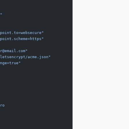
"
point.to=websecure"
point.scheme=https"
r@email.com"
letsencrypt/acme.json"
nge=true"
ro