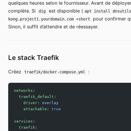
quelques heures selon le fournisseur. Avant de déployer
complète. Si
est disponible (
dig
apt install dnsutil
pour confirmer qu
kong.project1.yourdomain.com +short
Sinon, il suffit d’attendre et de réessayer.
Le stack Traefik
Créez
:
traefik/docker-compose.yml
networks
:
  traefik_default
:
    driver
: 
overlay
    attachable
: 
true
services
:
  traefik
: