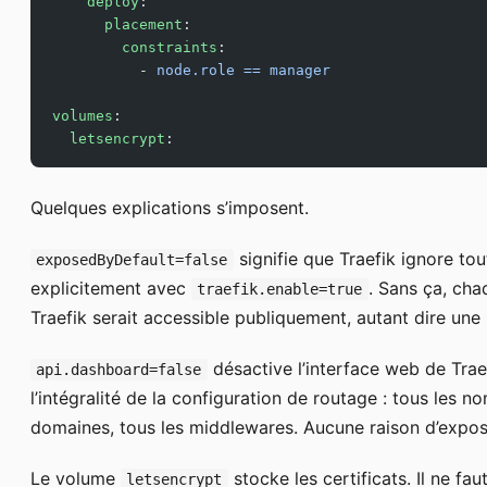
    deploy
:
      placement
:
        constraints
:
          - 
node.role == manager
volumes
:
  letsencrypt
:
Quelques explications s’imposent.
signifie que Traefik ignore tou
exposedByDefault=false
explicitement avec
. Sans ça, cha
traefik.enable=true
Traefik serait accessible publiquement, autant dire une
désactive l’interface web de Trae
api.dashboard=false
l’intégralité de la configuration de routage : tous les n
domaines, tous les middlewares. Aucune raison d’expos
Le volume
stocke les certificats. Il ne fau
letsencrypt