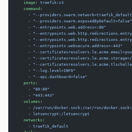
    image
: 
traefik:v3
    command
:
      - 
"--providers.swarm.network=traefik_default
      - 
"--providers.swarm.exposedByDefault=false"
      - 
"--entrypoints.web.address=:80"
      - 
"--entrypoints.web.http.redirections.entry
      - 
"--entrypoints.web.http.redirections.entry
      - 
"--entrypoints.websecure.address=:443"
      - 
"--certificatesresolvers.le.acme.email=you
      - 
"--certificatesresolvers.le.acme.storage=/
      - 
"--certificatesresolvers.le.acme.tlschalle
      - 
"--log.level=INFO"
      - 
"--api.dashboard=false"
    ports
:
      - 
"80:80"
      - 
"443:443"
    volumes
:
      - 
/var/run/docker.sock:/var/run/docker.sock:
      - 
letsencrypt:/letsencrypt
    networks
:
      - 
traefik_default