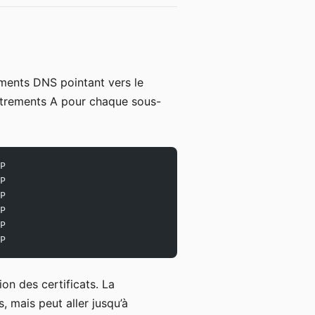
rements DNS pointant vers le
strements A pour chaque sous-
P
P
P
P
P
P
ion des certificats. La
mais peut aller jusqu’à