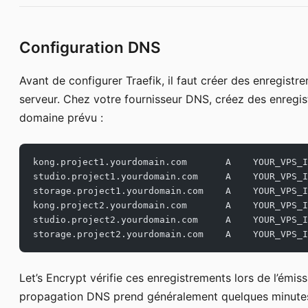
Configuration DNS
Avant de configurer Traefik, il faut créer des enregist
serveur. Chez votre fournisseur DNS, créez des enregi
domaine prévu :
kong.project1.yourdomain.com       A    YOUR_VPS_I
studio.project1.yourdomain.com     A    YOUR_VPS_I
storage.project1.yourdomain.com    A    YOUR_VPS_I
kong.project2.yourdomain.com       A    YOUR_VPS_I
studio.project2.yourdomain.com     A    YOUR_VPS_I
storage.project2.yourdomain.com    A    YOUR_VPS_I
Let’s Encrypt vérifie ces enregistrements lors de l’émiss
propagation DNS prend généralement quelques minutes, 