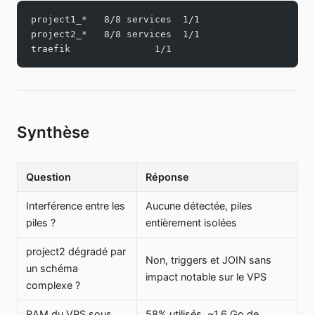
project1_*   8/8 services  1/1
project2_*   8/8 services  1/1
traefik               1/1
Synthèse
Question
Réponse
Interférence entre les
Aucune détectée, piles
piles ?
entièrement isolées
project2 dégradé par
Non, triggers et JOIN sans
un schéma
impact notable sur le VPS
complexe ?
RAM du VPS sous
58% utilisés, ~1,6 Go de