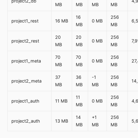
project2_db
4,
MB
MB
MB
MB
16
256
project1_rest
16 MB
0 MB
6,
MB
MB
20
20
256
project2_rest
0 MB
7,
MB
MB
MB
70
70
256
project1_meta
0 MB
27
MB
MB
MB
37
36
-1
256
project2_meta
14
MB
MB
MB
MB
11
256
project1_auth
11 MB
0 MB
4,
MB
MB
14
+1
256
project2_auth
13 MB
5,
MB
MB
MB