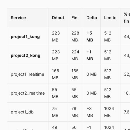
% 
Service
Début
Fin
Delta
Limite
fin
223
228
+5
512
project1_kong
44
MB
MB
MB
MB
223
224
+1
512
project2_kong
43
MB
MB
MB
MB
165
165
512
project1_realtime
0 MB
32
MB
MB
MB
55
55
512
project2_realtime
0 MB
10
MB
MB
MB
75
78
+3
1024
project1_db
7,
MB
MB
MB
MB
49
50
+1
1024