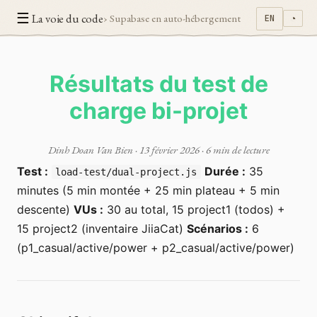
☰
La voie du code
› Supabase en auto-hébergement
EN
◔
Résultats du test de
charge bi-projet
Dinh Doan Van Bien
·
13 février 2026
· 6 min de lecture
Test :
Durée :
35
load-test/dual-project.js
minutes (5 min montée + 25 min plateau + 5 min
descente)
VUs :
30 au total, 15 project1 (todos) +
15 project2 (inventaire JiiaCat)
Scénarios :
6
(p1_casual/active/power + p2_casual/active/power)