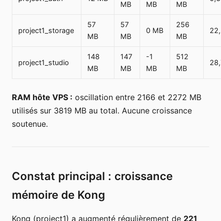
MB
MB
MB
57
57
256
project1_storage
0 MB
22
MB
MB
MB
148
147
-1
512
project1_studio
28
MB
MB
MB
MB
RAM hôte VPS :
oscillation entre 2166 et 2272 MB
utilisés sur 3819 MB au total. Aucune croissance
soutenue.
Constat principal : croissance
mémoire de Kong
Kong (project1) a augmenté régulièrement de
221