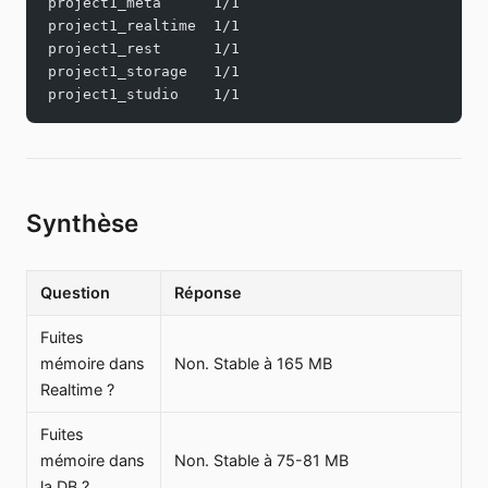
project1_meta      1/1
project1_realtime  1/1
project1_rest      1/1
project1_storage   1/1
project1_studio    1/1
Synthèse
Question
Réponse
Fuites
mémoire dans
Non. Stable à 165 MB
Realtime ?
Fuites
mémoire dans
Non. Stable à 75-81 MB
la DB ?