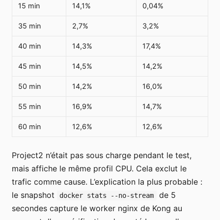
15 min
14,1%
0,04%
35 min
2,7%
3,2%
40 min
14,3%
17,4%
45 min
14,5%
14,2%
50 min
14,2%
16,0%
55 min
16,9%
14,7%
60 min
12,6%
12,6%
Project2 n’était pas sous charge pendant le test,
mais affiche le même profil CPU. Cela exclut le
trafic comme cause. L’explication la plus probable :
le snapshot
de 5
docker stats --no-stream
secondes capture le worker nginx de Kong au