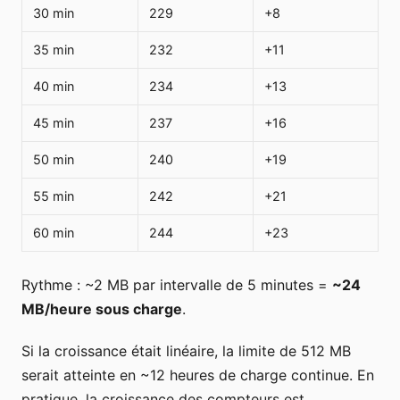
30 min
229
+8
35 min
232
+11
40 min
234
+13
45 min
237
+16
50 min
240
+19
55 min
242
+21
60 min
244
+23
Rythme : ~2 MB par intervalle de 5 minutes =
~24
MB/heure sous charge
.
Si la croissance était linéaire, la limite de 512 MB
serait atteinte en ~12 heures de charge continue. En
pratique, la croissance des compteurs est