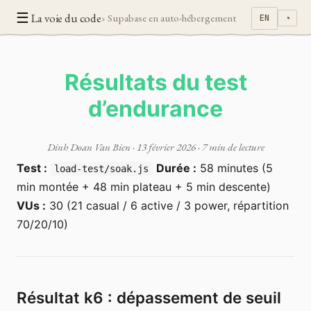
☰
La voie du code
› Supabase en auto-hébergement
EN
◔
Résultats du test
d’endurance
Dinh Doan Van Bien
·
13 février 2026
· 7 min de lecture
Test :
Durée :
58 minutes (5
load-test/soak.js
min montée + 48 min plateau + 5 min descente)
VUs :
30 (21 casual / 6 active / 3 power, répartition
70/20/10)
Résultat k6 : dépassement de seuil