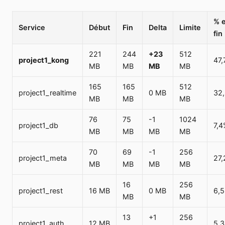
% 
Service
Début
Fin
Delta
Limite
fin
221
244
+23
512
project1_kong
47
MB
MB
MB
MB
165
165
512
project1_realtime
0 MB
32
MB
MB
MB
76
75
-1
1024
project1_db
7,
MB
MB
MB
MB
70
69
-1
256
project1_meta
27
MB
MB
MB
MB
16
256
project1_rest
16 MB
0 MB
6,
MB
MB
13
+1
256
project1_auth
12 MB
5,