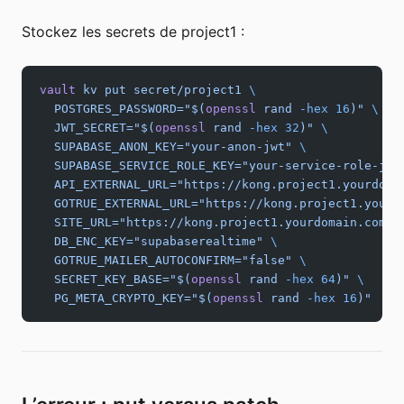
Stockez les secrets de project1 :
vault
 kv
 put
 secret/project1
 \
  POSTGRES_PASSWORD="$(
openssl
 rand 
-hex
 16
)"
 \
  JWT_SECRET="$(
openssl
 rand 
-hex
 32
)"
 \
  SUPABASE_ANON_KEY="your-anon-jwt"
 \
  SUPABASE_SERVICE_ROLE_KEY="your-service-role-jwt
  API_EXTERNAL_URL="https://kong.project1.yourdoma
  GOTRUE_EXTERNAL_URL="https://kong.project1.yourd
  SITE_URL="https://kong.project1.yourdomain.com"
 
  DB_ENC_KEY="supabaserealtime"
 \
  GOTRUE_MAILER_AUTOCONFIRM="false"
 \
  SECRET_KEY_BASE="$(
openssl
 rand 
-hex
 64
)"
 \
  PG_META_CRYPTO_KEY="$(
openssl
 rand 
-hex
 16
)"