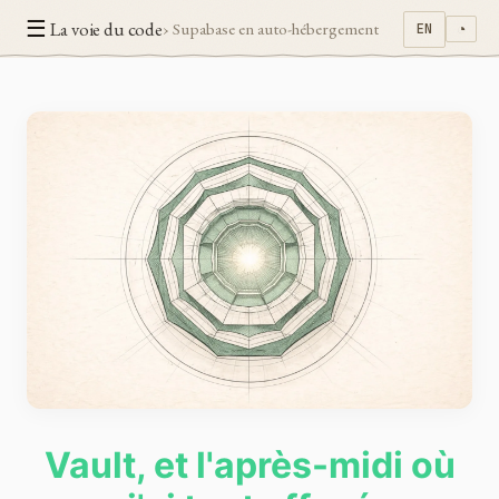
☰
La voie du code
› Supabase en auto-hébergement
EN
◔
Vault, et l'après-midi où