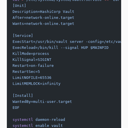
[Unit]
Description=HashiCorp Vault
After=network-online.target
Wants=network-online.target
[Service]
ExecStart=/usr/bin/vault server -config=/etc/vault
ExecReload=/bin/kill --signal HUP $MAINPID
KillMode=process
KillSignal=SIGINT
Restart=on-failure
RestartSec=5
LimitNOFILE=65536
LimitMEMLOCK=infinity
[Install]
WantedBy=multi-user.target
EOF
systemctl
 daemon-reload
systemctl
 enable
 vault