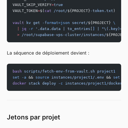
VAULT_SKIP_VERIFY
=
true
VAULT_TOKEN
=
$(
cat
 /root/
${PROJECT}
-token.txt
)
vault
 kv
 get
 -format=json
 secret/
${PROJECT} 
\
  |
 jq
 -r
 '.data.data | to_entries[] | "\(.key)=\(
  >
 /root/supabase-vps-cluster/instances/
${PROJECT
La séquence de déploiement devient :
bash
 scripts/fetch-env-from-vault.sh
 project1
set
 -a
 && 
source
 instances/project1/.env
 && 
set
 +a
docker
 stack
 deploy
 -c
 instances/project1/docker-c
Jetons par projet