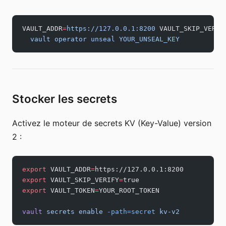
VAULT_ADDR
=
https://127.0.0.1:8200
 VAULT_SKIP_VERIF
  vault
 operator
 unseal
 YOUR_UNSEAL_KEY
Stocker les secrets
Activez le moteur de secrets KV (Key-Value) version
2 :
export
 VAULT_ADDR
=
https://127.0.0.1:8200
export
 VAULT_SKIP_VERIFY
=
true
export
 VAULT_TOKEN
=
YOUR_ROOT_TOKEN
vault
 secrets
 enable
 -path=secret
 kv-v2