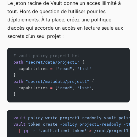
Le jeton racine de Vault donne un accès illimité à
tout. Hors de question de l’utiliser pour les
déploiements. À la place, créez une politique
d’accès qui accorde un accès en lecture seule aux
secrets d’un seul projet :
# vault-policy-project1.hcl
path
 "secret/data/project1"
 {
  capabilities
 =
 [
"read"
, 
"list"
]
}
path
 "secret/metadata/project1"
 {
  capabilities
 =
 [
"read"
, 
"list"
]
}
vault
 policy
 write
 project1-readonly
 vault-policy-
vault
 token
 create
 -policy=project1-readonly
 -ttl=
  |
 jq
 -r
 '.auth.client_token'
 >
 /root/project1-to