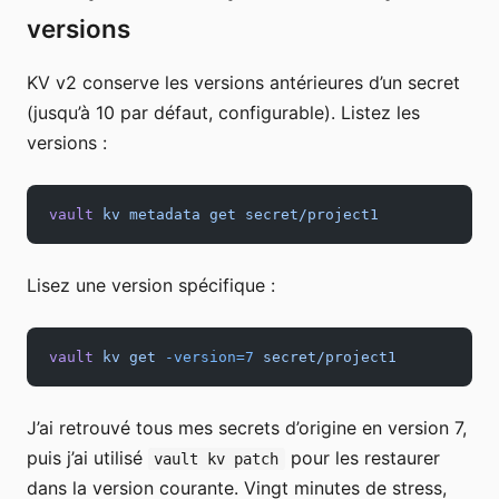
versions
KV v2 conserve les versions antérieures d’un secret
(jusqu’à 10 par défaut, configurable). Listez les
versions :
vault
 kv
 metadata
 get
 secret/project1
Lisez une version spécifique :
vault
 kv
 get
 -version=7
 secret/project1
J’ai retrouvé tous mes secrets d’origine en version 7,
puis j’ai utilisé
pour les restaurer
vault kv patch
dans la version courante. Vingt minutes de stress,