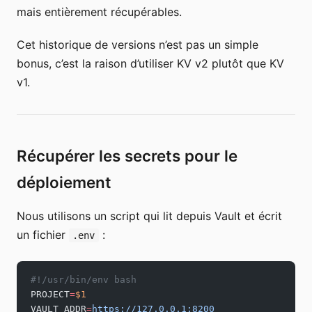
mais entièrement récupérables.
Cet historique de versions n’est pas un simple
bonus, c’est la raison d’utiliser KV v2 plutôt que KV
v1.
Récupérer les secrets pour le
déploiement
Nous utilisons un script qui lit depuis Vault et écrit
un fichier
:
.env
#!/usr/bin/env bash
PROJECT
=
$1
VAULT_ADDR
=
https://127.0.0.1:8200