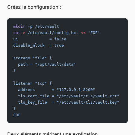
Créez la configuration :
mkdir
 -p
 /etc/vault
cat
 >
 /etc/vault/config.hcl
 <<
 'EOF'
ui             = false
disable_mlock  = true
storage "file" {
  path = "/opt/vault/data"
}
listener "tcp" {
  address       = "127.0.0.1:8200"
  tls_cert_file = "/etc/vault/tls/vault.crt"
  tls_key_file  = "/etc/vault/tls/vault.key"
}
EOF
Deux éléments méritent une explication.