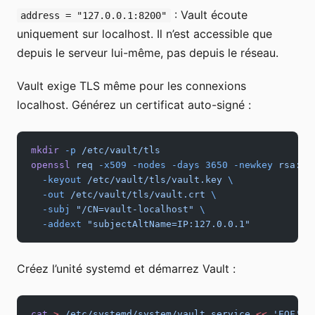
: Vault écoute
address = "127.0.0.1:8200"
uniquement sur localhost. Il n’est accessible que
depuis le serveur lui-même, pas depuis le réseau.
Vault exige TLS même pour les connexions
localhost. Générez un certificat auto-signé :
mkdir
 -p
 /etc/vault/tls
openssl
 req
 -x509
 -nodes
 -days
 3650
 -newkey
 rsa:20
  -keyout
 /etc/vault/tls/vault.key
 \
  -out
 /etc/vault/tls/vault.crt
 \
  -subj
 "/CN=vault-localhost"
 \
  -addext
 "subjectAltName=IP:127.0.0.1"
Créez l’unité systemd et démarrez Vault :
cat
 >
 /etc/systemd/system/vault.service
 <<
 'EOF'