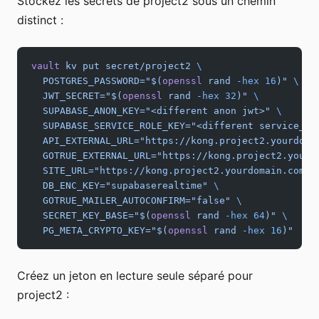
Stockez les secrets de project2 sous un chemin
distinct :
vault
 kv
 put
 secret/project2
 \
  POSTGRES_PASSWORD="$(
openssl
 rand 
-hex
 16
)"
 \
  JWT_SECRET="$(
openssl
 rand 
-hex
 32
)"
 \
  SUPABASE_ANON_KEY="<different anon jwt>"
 \
  SUPABASE_SERVICE_ROLE_KEY="<different service_ro
  API_EXTERNAL_URL="https://kong.project2.yourdoma
  GOTRUE_EXTERNAL_URL="https://kong.project2.yourd
  SITE_URL="https://kong.project2.yourdomain.com"
 
  DB_ENC_KEY="supabaserealtime"
 \
  GOTRUE_MAILER_AUTOCONFIRM="false"
 \
  SECRET_KEY_BASE="$(
openssl
 rand 
-hex
 64
)"
 \
  PG_META_CRYPTO_KEY="$(
openssl
 rand 
-hex
 16
)"
Créez un jeton en lecture seule séparé pour
project2 :