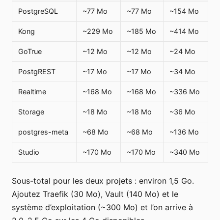
PostgreSQL
~77 Mo
~77 Mo
~154 Mo
Kong
~229 Mo
~185 Mo
~414 Mo
GoTrue
~12 Mo
~12 Mo
~24 Mo
PostgREST
~17 Mo
~17 Mo
~34 Mo
Realtime
~168 Mo
~168 Mo
~336 Mo
Storage
~18 Mo
~18 Mo
~36 Mo
postgres-meta
~68 Mo
~68 Mo
~136 Mo
Studio
~170 Mo
~170 Mo
~340 Mo
Sous-total pour les deux projets : environ 1,5 Go.
Ajoutez Traefik (30 Mo), Vault (140 Mo) et le
système d’exploitation (~300 Mo) et l’on arrive à