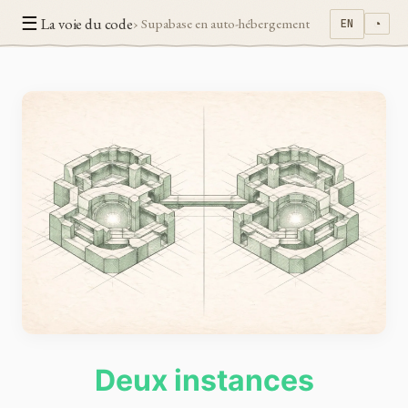
☰
La voie du code
› Supabase en auto-hébergement
EN
◔
Deux instances