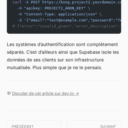
curl
 -X
 POST
 https://kong.project2.yourdomain.com/
  -H
 "apikey: PROJECT2_ANON_KEY"
 \
  -H
 "Content-Type: application/json"
 \
  -d
 '{"email":"test@example.com","password":"Test
# {"error":"invalid_grant","error_description":"In
Les systèmes d’authentification sont complètement
séparés. C’est d’ailleurs ainsi que Supabase isole les
données de ses clients sur son infrastructure
mutualisée. Plus simple que je ne le pensais.
💬
Discuter de cet article sur dev.to →
PRÉCÉDENT
SUIVANT