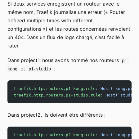
Si deux services enregistrent un routeur avec le
même nom, Traefik journalise une erreur (« Router
defined multiple times with different
configurations ») et les routes concernées renvoient
un 404. Dans un flux de logs chargé, c’est facile à
rater.
Dans project1, nous avons nommé nos routeurs
p1-
et
:
kong
p1-studio
traefik.http.routers.p1-kong.rule
: 
Host(`kong.proj
traefik.http.routers.p1-studio.rule
: 
Host(`studio.
Dans project2, ils doivent être différents :
traefik.http.routers.p2-kong.rule
: 
Host(`kong.proj