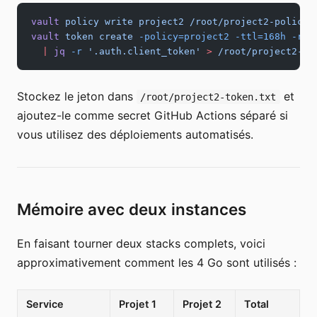
vault
 policy
 write
 project2
 /root/project2-policy.
vault
 token
 create
 -policy=project2
 -ttl=168h
 -ren
  |
 jq
 -r
 '.auth.client_token'
 >
 /root/project2-to
Stockez le jeton dans
et
/root/project2-token.txt
ajoutez-le comme secret GitHub Actions séparé si
vous utilisez des déploiements automatisés.
Mémoire avec deux instances
En faisant tourner deux stacks complets, voici
approximativement comment les 4 Go sont utilisés :
Service
Projet 1
Projet 2
Total