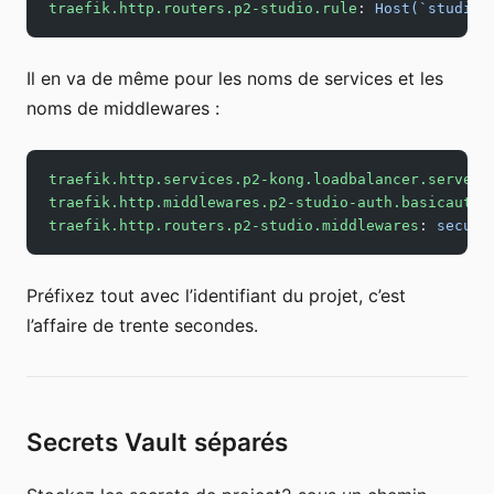
traefik.http.routers.p2-studio.rule
: 
Host(`studio.
Il en va de même pour les noms de services et les
noms de middlewares :
traefik.http.services.p2-kong.loadbalancer.server.
traefik.http.middlewares.p2-studio-auth.basicauth.
traefik.http.routers.p2-studio.middlewares
: 
securi
Préfixez tout avec l’identifiant du projet, c’est
l’affaire de trente secondes.
Secrets Vault séparés