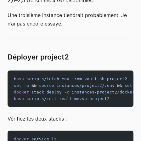
2,0–2,5 Go sur les 4 Go disponibles.
Une troisième instance tiendrait probablement. Je
n’ai pas encore essayé.
Déployer project2
bash
 scripts/fetch-env-from-vault.sh
 project2
set
 -a
 && 
source
 instances/project2/.env
 && 
set
 +a
docker
 stack
 deploy
 -c
 instances/project2/docker-c
bash
 scripts/init-realtime.sh
 project2
Vérifiez les deux stacks :
docker
 service
 ls