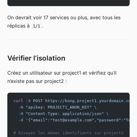
On devrait voir 17 services ou plus, avec tous les
réplicas à
.
1/1
Vérifier l’isolation
Créez un utilisateur sur project1 et vérifiez qu’il
n’existe pas sur project2 :
curl
 -X
 POST
 https://kong.project1.yourdomain.com/
  -H
 "apikey: PROJECT1_ANON_KEY"
 \
  -H
 "Content-Type: application/json"
 \
  -d
 '{"email":"test@example.com","password":"Test
# Essayez les mêmes identifiants sur project2